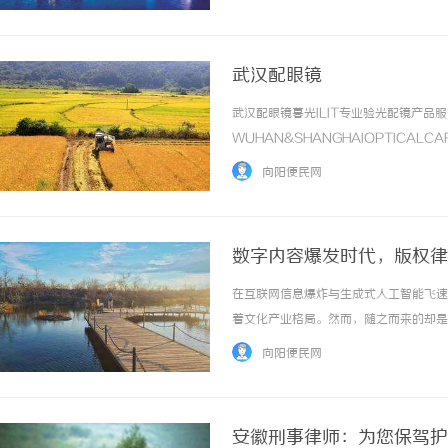
来，我们将深入探讨天翼云主机的Ansible自动
武汉配眼镜
武汉配眼镜暮光ILIT专业验光配镜产
WUHAN&SHANGHAIOPTICAL
于武汉与上海设有4家门店。以完整验光
向阳便民网
高专业度与高性价比；覆盖儿童... ...……
数字内容爆发时代，版权律
在互联网信息爆炸与生成式人工智能飞速
着文化产业格局。然而，随之而来的却是
费巨资制作的短视频、精心研发的软件代
向阳便民网
往往杯水车薪。此时，专业的版权律师便成为了
安徽刑事律师：为您保驾护