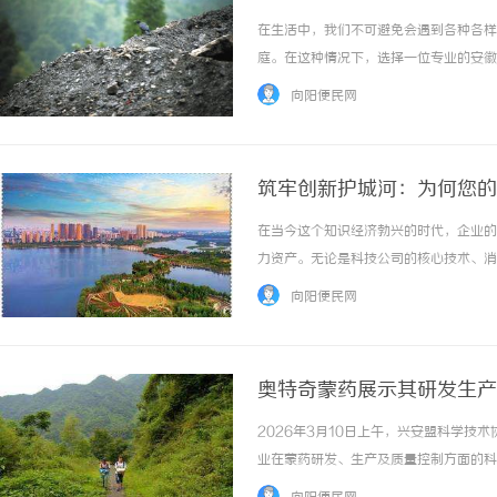
在生活中，我们不可避免会遇到各种各样
庭。在这种情况下，选择一位专业的安徽
责，选择合适律师的标准，以及在遇到刑
向阳便民网
门处理刑事案件的法律专业人士。他们为被告和
筑牢创新护城河：为何您的
在当今这个知识经济勃兴的时代，企业的
力资产。无论是科技公司的核心技术、消
键。然而，创新容易被模仿，品牌容易被
向阳便民网
一位专业的知识产权律师就不仅仅是法律顾问，
奥特奇蒙药展示其研发生产
2026年3月10日上午，兴安盟科学
业在蒙药研发、生产及质量控制方面的科
下蒙成药品牌“丹神”的相关产品成为此