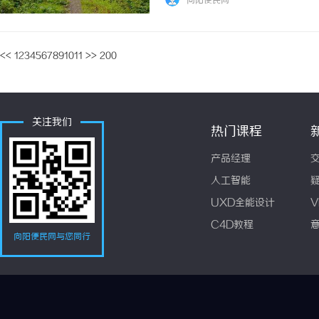
向阳便民网
系列产品的介绍。“丹神”是奥特奇蒙药的蒙成
<<
1
2
3
4
5
6
7
8
9
10
11
>>
200
关注我们
热门课程
产品经理
人工智能
UXD全能设计
V
C4D教程
向阳便民网与您同行