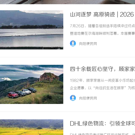
山河逐梦 高原骑迹 | 2
7月26日，随着各组别选手陆续冲过终
要湿地赛在尕海湖畔顺利落幕。本届赛事
高原景观，百余名专业车手与骑行爱好者
向阳便民网
届“江河同源·锅庄之乡”锅庄文化周，以“山河
四十余载匠心坚守，顾家家
1982年，顾家家居从一间皮革小作坊
企业愿景，以“向往的生活在顾家”为核
中。2016年顾家家居在上交所正式上市
向阳便民网
覆盖客厅、餐厅、卧室、整家定制的综合家居龙头
DHL绿色物流：引领全球