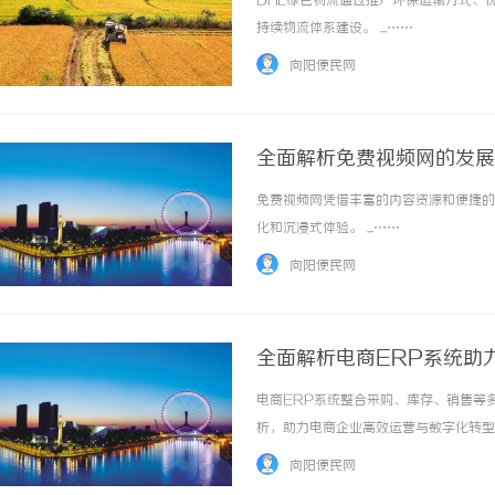
DHL绿色物流通过推广环保运输方式、
持续物流体系建设。 ...……
向阳便民网
全面解析免费视频网的发展
免费视频网凭借丰富的内容资源和便捷的
不买SEM广告、不发天天爆款视频，传统中
全面解析虾皮影视：现代
化和沉浸式体验。 ...……
小企业怎么靠GEO让AI自动推荐你？
与发展趋势
向阳便民网
全面解析电商ERP系统助
电商ERP系统整合采购、库存、销售等
析，助力电商企业高效运营与数字化转型。 
向阳便民网