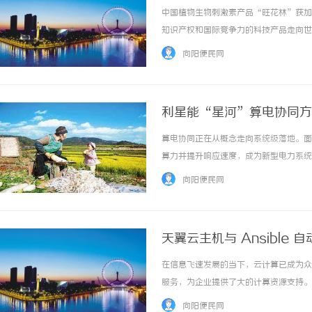
中国植物生物刺激素产品“旺花林”获加
知识产权和国际竞争力的科技产品走向世
的姿态参与全球产业发展，为经济绿色转
向阳便民网
入加拿大市场，引发当地农业界广泛关注。由重
利星能“星河”算电协同方
算电协同正在从概念走向系统级落地。面
算力并提升响应速度，成为新型电力系统
河”分布式算电协同解决方案，以分布式
向阳便民网
算力的深度融合。从技术架构看，“星河”方案
天翼云主机与 Ansible
在信息飞速发展的当下，云计算已成为众
服务，为企业提供了大的计算资源支持。
Ansible作为一款优秀的自动化工具
向阳便民网