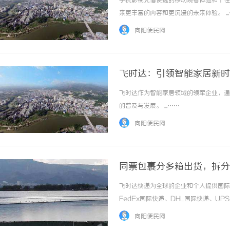
手机影视凭借便捷的移动观看体验和个性
来更丰富的内容和更沉浸的未来体验。 ..
向阳便民网
飞时达：引领智能家居新时
飞时达作为智能家居领域的领军企业，通
武汉配眼镜 上海配眼镜
揭秘成都私家侦探行业：
的普及与发展。 ...……
宁
向阳便民网
同票包裹分多箱出货，拆分
价格_上飞时达快递官网
飞时达快递为全球的企业和个人提供国际
FedEx国际快递、DHL国际快递、U
务。跨境卖家为满足快递尺寸限制、降低
向阳便民网
现多箱体积重叠加、整体计费重不降反升的问题