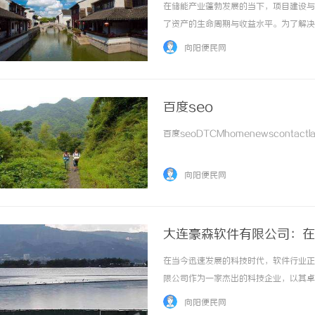
在储能产业蓬勃发展的当下，项目建设与
了资产的生命周期与收益水平。为了解决
营需求深度融合。这种模式不仅确保了项
向阳便民网
投资运营一体化服务商，利星能聚焦储能技术创
百度seo
百度seoDTCMhomenewscontactlate
向阳便民网
大连豪森软件有限公司：在
在当今迅速发展的科技时代，软件行业正
限公司作为一家杰出的科技企业，以其卓
佼佼者。公司简介大连豪森软件有限公司
向阳便民网
开发、系统集成、IT咨询、以及数据分析等多个