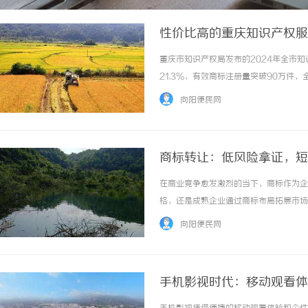
性价比高的重庆知识产权服
重庆市知识产权局发布的2024年全市知
21.3%，有效商标注册量突破90万件
服务同质化、低价陷阱、专业能力参差不
向阳便民网
业的共性诉求。一、重庆知识产权服务行业发..
商标转让：低风险拿证，短
在商业竞争愈发激烈的当下，商标作为企
格，还是成熟企业通过商标布局拓展市场
优先选择。相较于商标注册的漫长等待与
向阳便民网
径。一、商标转让的核心优势与流程解析1、风
手机影视时代：移动观看体