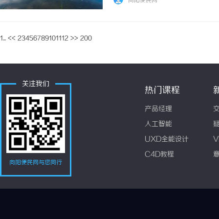
向阳便民网
回应针对近期网络上关于“虚假宣传”的讨论，
1...
<<
2
3
4
5
6
7
8
9
10
11
12
>>
200
关注我们
热门课程
产品经理
人工智能
UXD全能设计
V
C4D教程
向阳便民网与您同行