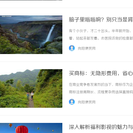
脑子里嗡嗡响？别只当是肾
有个小伙子，才二十出头。半年前开始，
着，站起来都发晕。去医院该做的检查都
但只要一醒，那声音立马又响起来，工作
向阳便民网
这类怪病有点门道。李医生搭脉的时候，感觉这
买商标：无隐形费用，省心
在商业竞争愈发激烈的当下，商标作为企
商标注册周期长、流程复杂而选择直接购
后期成本激增。买商标如何规避风险，实
向阳便民网
交易的核心流程与费用构成1、商标转让的标准
深入解析福利影视的魅力与