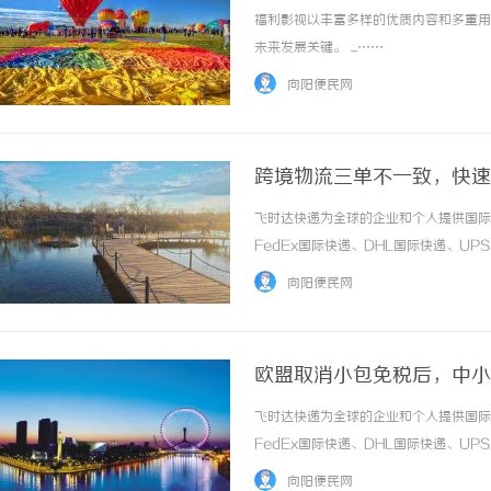
福利影视以丰富多样的优质内容和多重用
未来发展关键。 ...……
向阳便民网
跨境物流三单不一致，快速
递官网
飞时达快递为全球的企业和个人提供国际
FedEx国际快递、DHL国际快递、U
务。在跨境物流与清关环节，“三单一致
向阳便民网
品名、HS编码、数量、毛重、体积、收发货人、
欧盟取消小包免税后，中小
时达快递官网
飞时达快递为全球的企业和个人提供国际
FedEx国际快递、DHL国际快递、U
务。2026年7月起，欧盟正式取消1
向阳便民网