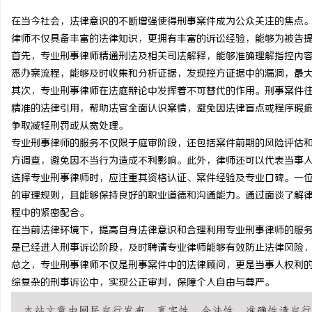
在当今社会，法律意识的不断增强使得刑事案件成为公众关注的焦点
律师不仅具备丰富的法律知识，更拥有丰富的诉讼经验，能够为被告
首先，专业刑事律师精通刑法及相关司法解释，能够准确理解指控内
悉办案流程，能够及时收集和分析证据，发现控方证据中的漏洞，最
阳
其次，专业刑事律师在法庭辩论中发挥着不可替代的作用。刑事案件
精准的法律引用，帮助法官全面认识案情，避免因法律盲点或程序瑕
争取减轻刑罚或从宽处理。
专业刑事律师的服务不仅限于庭审阶段，还包括案件前期的风险评估
方调查，避免因不当行为造成不利影响。此外，律师还可以代表当事
选择专业刑事律师时，应注重其资格认证、案件经验及专业口碑。一
的审理规则，且能够保持良好的职业道德和沟通能力。通过面谈了解
程中的紧密配合。
便
在当前法律环境下，提高自身法律意识和合理利用专业刑事律师的服
是已经进入刑事诉讼阶段，及时聘请专业律师能够有效防止法律风险
总之，专业刑事律师不仅是刑事案件中的法律顾问，更是当事人权利
综复杂的刑事诉讼中，实现公正审判，保障个人自由与尊严。