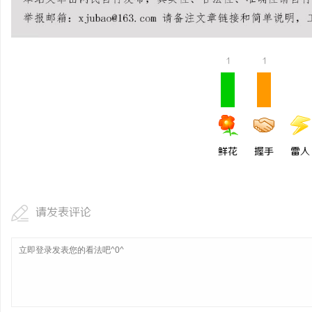
深度解析新明珠岩板官网：打造高品质岩板行
飞行影院：开启沉浸式空
业标杆平台
体验
民
1
1
鲜花
握手
雷人
网
请发表评论