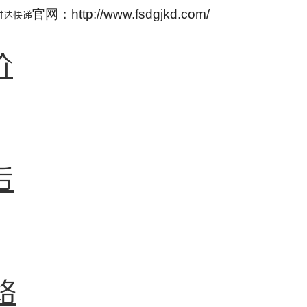
官网：http://www.fsdgjkd.com/
时达快递
价
后
路