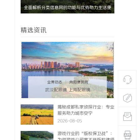
户高效管
全面解析分类信息网的功能与优势助力生活便
770PF-
捷化
精选资讯
业界动态
|
向阳便民网
武汉配眼镜 上海配眼镜
揭秘成都私家侦探行业：专业
服务助力城市安宁
2026-08-05
游戏行业的“版权保卫战”：