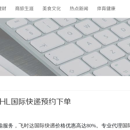
理财
商旅生涯
美食文化
热点新闻
体育健康
DHL国际快递预约下单
输服务，
飞时达
国际快递
价格优惠高达80%。专业代理
国