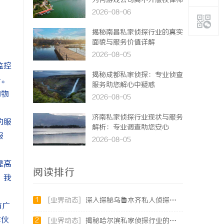
为何游戏公司离不开版权律师
2026-08-06
揭秘南昌私家侦探行业的真实
面貌与服务价值详解
2026-08-05
监控
揭秘成都私家侦探：专业侦查
务。
服务助您解心中疑惑
的物
2026-08-05
济南私家侦探行业现状与服务
的服
解析：专业调查助您安心
服
2026-08-05
提高
阅读排行
。我
1
[业界动态]
深入探秘乌鲁木齐私人侦探行业的现状与未来发展趋势
有广
作伙
2
[业界动态]
揭秘哈尔滨私家侦探行业的现状与发展趋势