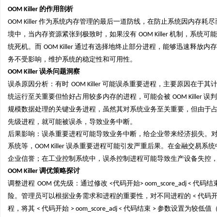
的作用剖析
OOM Killer
作为系统内存管理的最后一道防线，在防止系统因内存耗尽
OOM Killer
境中，当内存资源紧张到极致时，如果没有
机制，系统可能
OOM Killer
统死机。而
通过有选择地终止部分进程，能够迅速释放内存
OOM Killer
务不受影响，维护系统的稳定性和可用性。
误杀问题洞察
OOM Killer
误杀原因分析：有时
可能误杀重要进程，主要原因在于其计
OOM Killer
统运行至关重要但恰好占用较多内存的进程，可能会被
误判
OOM Killer
规模数据处理的关键业务进程，虽然其对系统业务至关重要，但由于
先级进程，就可能被误杀，导致业务中断。
后果影响：误杀重要进程可能导致业务中断，给企业带来经济损失。
系统等，
误杀重要进程可能引发严重后果。在金融交易系统
OOM Killer
企业信誉；在工业控制系统中，误杀控制进程可能导致生产设备失控
调优策略探讨
OOM Killer
调整进程
优先级：通过修改
代码开始
代码结
OOM
<
> oom_score_adj <
险。管理员可以根据业务需求和进程的重要性，对不同进程的
代码
<
程，将其
代码开始
代码结束
参数设置为较低值
<
> oom_score_adj <
>