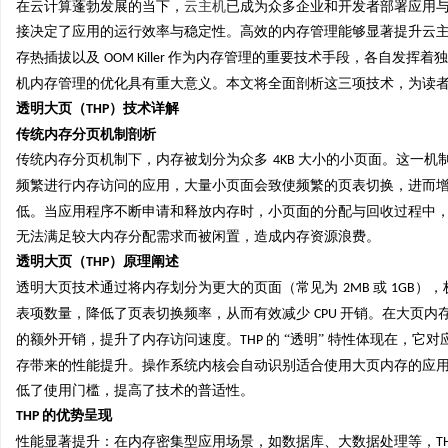
在云计算蓬勃发展的当下，
云主机
已成为众多企业和开发者部署应用
接决定了应用的运行效率与稳定性。高效的内存管理能够显著提升云
存热插拔以及
作为内存管理的重要技术手段，各自发挥着独
OOM Killer
机内存管理的优化具有重大意义。本文将全面剖析这三项技术，为读
透明大页（
）技术详解
THP
阳
传统内存分页机制剖析
传统内存分页机制下，内存被划分为众多
大小的小页面。这一机
4KB
频繁进行内存访问的应用，大量小页面会致使频繁的页表切换，进而
低。当应用程序不断申请和释放内存时，小页面的分配与回收过程中
无法满足较大内存分配需求而被闲置，造成内存资源浪费。
透明大页（
）原理阐述
THP
透明大页技术通过将内存划分为更大的页面（常见为
或
），
2MB
1GB
表项数量，降低了页表切换频率，从而有效减少
开销。在大页内
CPU
便
的额外开销，提升了内存访问速度。
的 “透明” 特性体现在，
THP
存带来的性能提升。操作系统内核会自动识别适合使用大页内存的应
低了使用门槛，提高了技术的普适性。
的优势呈现
THP
性能显著提升：在内存密集型应用场景，如数据库、大数据处理等，
T