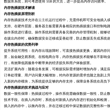
数据库系统，则可考虑使用
的大页，进一步提高内存访问效率。
1GB
内存热插拔技术解读
内存热插拔原理剖析
内存热插拔技术允许在
云主机
运行过程中，无需停机即可安全地插入
支持。在硬件层面，服务器主板需要具备相应的热插拔接口和控制电
操作系统进行通信。操作系统则需要具备完善的内存管理机制，能够
在拔出内存时，确保数据安全迁移或妥善处理，防止数据丢失或系统
内存热插拔的优势列举
提升系统可用性：在内存出现故障时，可直接热插拔更换，避因内存
景，如金融交易系统、在线电商台等，内存热插拔技术能够在不影响
行，有效降低因服务中断带来的经济损失和用户体验损害。
灵活扩展内存：随着业务发展，可根据实际需求随时增加内存，满足
订单处理量、用户访问量大幅增加，对内存资源的需求也随之急剧上
入新的内存模块，为系统提供足够的内存支持，保障业务系统在高负
内存热插拔的技术挑战与应对
数据一致性保障：热插拔过程中，操作系统需确保数据一致性，防止
技术手段。在插入内存时，系统会对新插入的内存进行初始化和检测
插入的内存中，以衡内存负，并在迁移过程中保证数据的完整性和一