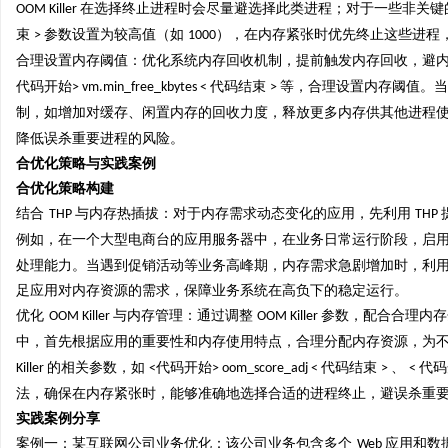
在选择终止进程时会尽量避选择此类进程；对于一些非关键
OOM Killer
束
参数设置为较高值（如
），在内存紧张时优先终止这些进程
>
1000
合理设置内存阈值：优化系统内存回收机制，提前触发内存回收，避
代码开始
代码结束
等，合理设置内存阈值。当
> vm.min_free_kbytes <
>
制，如增加对缓存、闲置内存的回收力度，释放更多内存供其他进程
降低误杀重要进程的风险。
合优化策略与实践案例
合优化策略构建
结合
与内存热插拔：对于内存需求动态变化的应用，先利用
THP
THP
例如，在一个大型电商台的应用服务器中，在业务日常运行阶段，启
处理能力。当遇到促销活动等业务高峰期，内存需求急剧增加时，利
足应用对内存资源的需求，保障业务系统在高负下的稳定运行。
优化
与内存管理：通过调整
参数，配合合理内
OOM Killer
OOM Killer
中，首先根据应用的重要性和内存使用特点，合理分配内存资源，为
的相关参数，如
代码开始
代码结束
、
代
Killer
<
> oom_score_adj <
>
<
法，确保在内存紧张时，能够准确地选择合适的进程终止，避误杀重
实践案例分享
案例一：某互联网公司业务优化：该公司业务包含多个
应用和数
Web