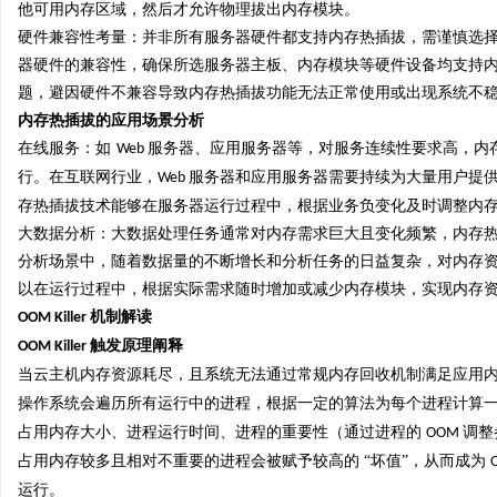
他可用内存区域，然后才允许物理拔出内存模块。
硬件兼容性考量：并非所有服务器硬件都支持内存热插拔，需谨慎选
器硬件的兼容性，确保所选服务器主板、内存模块等硬件设备均支持
题，避因硬件不兼容导致内存热插拔功能无法正常使用或出现系统不
内存热插拔的应用场景分析
在线服务：如
服务器、应用服务器等，对服务连续性要求高，内
Web
行。在互联网行业，
服务器和应用服务器需要持续为大量用户提
Web
存热插拔技术能够在服务器运行过程中，根据业务负变化及时调整内
大数据分析：大数据处理任务通常对内存需求巨大且变化频繁，内存
分析场景中，随着数据量的不断增长和分析任务的日益复杂，对内存
以在运行过程中，根据实际需求随时增加或减少内存模块，实现内存
机制解读
OOM Killer
触发原理阐释
OOM Killer
当云主机内存资源耗尽，且系统无法通过常规内存回收机制满足应用
操作系统会遍历所有运行中的进程，根据一定的算法为每个进程计算一
占用内存大小、进程运行时间、进程的重要性（通过进程的
调整
OOM
占用内存较多且相对不重要的进程会被赋予较高的 “坏值”，从而成为
运行。