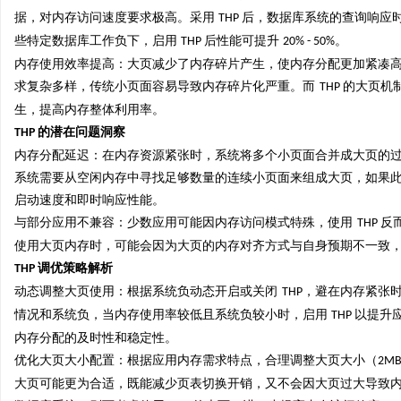
据，对内存访问速度要求极高。采用
后，数据库系统的查询响应
THP
全面解析分类信息网的功能与优势助力生活便
770PF-150纯树脂细
些特定数据库工作负下，启用
后性能可提升
。
THP
20% - 50%
捷化
内存使用效率提高：大页减少了内存碎片产生，使内存分配更加紧凑
民
求复杂多样，传统小页面容易导致内存碎片化严重。而
的大页机
THP
生，提高内存整体利用率。
的潜在问题洞察
THP
内存分配延迟：在内存资源紧张时，系统将多个小页面合并成大页的
系统需要从空闲内存中寻找足够数量的连续小页面来组成大页，如果
启动速度和即时响应性能。
与部分应用不兼容：少数应用可能因内存访问模式特殊，使用
反
THP
使用大页内存时，可能会因为大页的内存对齐方式与自身预期不一致
网
调优策略解析
THP
动态调整大页使用：根据系统负动态开启或关闭
，避在内存紧张
THP
情况和系统负，当内存使用率较低且系统负较小时，启用
以提升
THP
内存分配的及时性和稳定性。
优化大页大小配置：根据应用内存需求特点，合理调整大页大小（
2M
大页可能更为合适，既能减少页表切换开销，又不会因大页过大导致