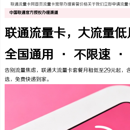
联通
流量卡
网
首页
流量卡
宽带办理
套餐价格
关于我们
立即申请流量
中国联通官方授权办理渠道
联通
流量卡
，大流量
低
阳
全国通用 · 不限速 ·
告别流量焦虑，联通大流量卡套餐月租低至29元起，
选，免费快递到家。
便