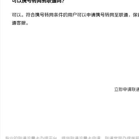
可以携号转网到联通吗？
可以。符合携号转网条件的用户可以申请携号转网至联通，保
通客服。
现在申请联通流量
29元起大流量套餐，全国通用不限速，免费快递到家
理。
立即申请联
联
联通
流量卡
网
专业的联通流量卡办理平台，提供联通流量卡申请、联通宽带办理等