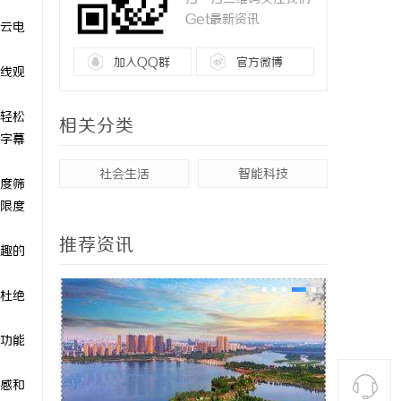
Get最新资讯
云电
加入QQ群
官方微博
线观
轻松
相关分类
字幕
社会生活
智能科技
度筛
限度
推荐资讯
趣的
杜绝
功能
感和