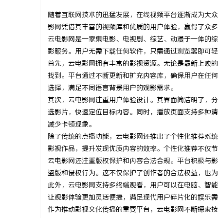
随着互联网技术的迅猛发展，在线视频平台逐渐成为大众
影网凭借其丰富的视频库和优质的用户体验，赢得了众多
云电影网是一家集电影、电视剧、综艺、动漫于一体的综
影服务。用户无需下载任何软件，只需通过浏览器即可轻
阳
首先，云电影网拥有丰富的影视资源。无论是最新上映的
找到。平台通过不断更新和扩充内容库，确保用户在任何
选择，满足不同语言背景用户的观影需求。
其次，云电影网注重用户体验设计。其界面简洁明了，分
选影片，快速定位目标内容。同时，播放页面支持多种清
减少卡顿现象。
除了传统的点播功能，云电影网还推出了个性化推荐系统
影视作品，提升发现优质内容的效率。个性化推荐不仅节
便
云电影网还注重版权保护和内容合法合规。平台积极与影
盗版和侵权行为。这不仅保护了创作者的合法权益，也为
此外，云电影网支持多终端观看，用户可以在电脑、智能
让观影体验更加灵活便捷，满足现代用户碎片化的娱乐需
作为推动影视文化传播的重要平台，云电影网不断探索技