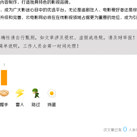
内容制作，打造独具特色的影视品牌。
 上海配眼镜
温婉灵动，一眼万年！久匠量身定制
，成为广大影迷心目中的优选平台。无论是追剧狂人、电影爱好者还是综
升级和完善，云电影网必将在在线影视领域占据更为重要的地位，成为引
唇，才是你整张脸的点睛之笔！淡颜
气质加分项
1
握手
雷人
路过
鸡蛋
0
该文章已有
人参