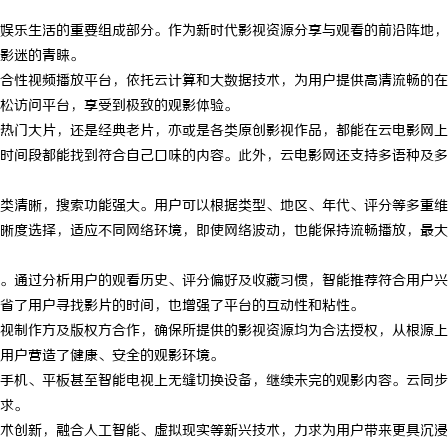
娱乐生活的重要组成部分。作为新时代影视资源分享与观看的前沿阵地，
影迷的青睐。
合性视频播放平台，依托云计算和大数据技术，为用户提供高清流畅的在
松访问平台，享受到极致的观影体验。
热门大片，还是经典老片，亦或是各类原创影视作品，都能在云电影网上
时间段都能找到符合自己口味的内容。此外，云电影网还支持多语种及多
类清晰，搜索功能强大。用户可以根据类型、地区、年代、评分等多重维
晰度选择，适应不同网络环境，即使网络波动，也能保持流畅播放，最大
。通过分析用户的观看历史、评分偏好及收藏习惯，智能推荐符合用户兴
省了用户寻找影片的时间，也增强了平台的互动性和粘性。
视制作方及版权方合作，确保所提供的影视资源均为合法授权，从根源上
用户营造了健康、安全的观影环境。
手机、平板甚至智能电视上无缝切换设备，继续未完的观影内容。云同步
求。
术创新，融合人工智能、虚拟现实等新兴技术，力求为用户带来更具沉浸