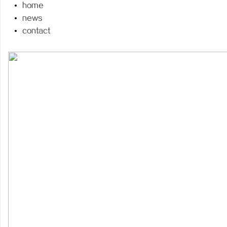
home
news
contact
阳
便