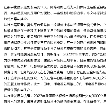
在数字化娱乐蓬勃发展的今天，网络观影已成为人们休闲生活的重要组
词，其背后反映的是用户对便捷、丰富观影体验的追求。本文将探讨
替代方案与建议。
从技术层面看，类似平台通常依托流媒体技术与资源聚合模式运行。
阳
种模式虽然在一定程度上满足了用户即时观看的需求，但也常伴随版
权法》的完善，相关部门对侵权平台的整治力度持续加强，许多未授
用户选择这类平台往往受三方面因素驱动：其一是对热门影视剧的即
看的吸引力；其三是传统视频平台会员体系复杂带来的体验落差。然
险，甚至可能暗藏恶意软件。数据显示，2022年第三季度，约34%
为获得更优质的观影体验，建议用户转向正规平台。目前主流视频网
家剧集、纪录片、电影等多品类内容。这些平台不仅提供1080P至4
付费订阅，但年均200元左右的会员费用，相较于潜在的安全风险与
便
对于追求多样性的观众，可关注各平台的特色内容：B站深耕ACG文
的正版主旋律作品。此外，国家广播电视总局推出的"广播电视节目收
促进优质内容生产。
从行业发展角度看，2023年我国网络视频市场规模预计突破3000亿
影技术的发展，沉浸式观影体验将成为新的竞争赛道。在此背景下，