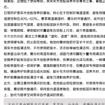
响美观，还缩短了使用寿命。其实实木地板保养并非复杂之事，掌握
态。
日常防护是实木地板保养的基础，核心在于控制环境温湿度、避免物理
湿度控制在40%-60%。夏季高温潮湿时，需及时开窗通风，或开
加湿器增加空气湿度，避免地板因缺水而开裂。同时，要避免尖锐物
阳
面；穿高跟鞋、硬底鞋时尽量避免在地板上行走，减少表面磨损。
实木地热地板
清洁工作需遵循“温和、适度”原则，避免损伤地板漆
免使用硬毛刷，防止刮花地板。拖地时需将拖把拧至半干状态，避免
用实木地板清洁剂，不可使用肥皂水、洗衣粉等碱性清洁剂，这类清
板表面沾染污渍，需及时用湿布擦拭，顽固污渍可蘸取少量专用清洁
定期养护能有效延长实木地板使用寿命，恢复地板光泽与质感。一般情
地板表面形成一层保护膜，增强耐磨性和防水性，但需选择专用固体
黏。精油养护则更适合哑光地板，能补充木材所需油脂，滋养木材，
便
养护前需确保地板清洁干燥，避免污渍影响养护效果。
此外，还要注意特殊情况的处理。若地板出现轻微划痕，可使用专用
房屋，需定期开窗通风，保持室内温湿度稳定，避免地板因环境变化出
上，始终为居家空间带来自然温润的质感。