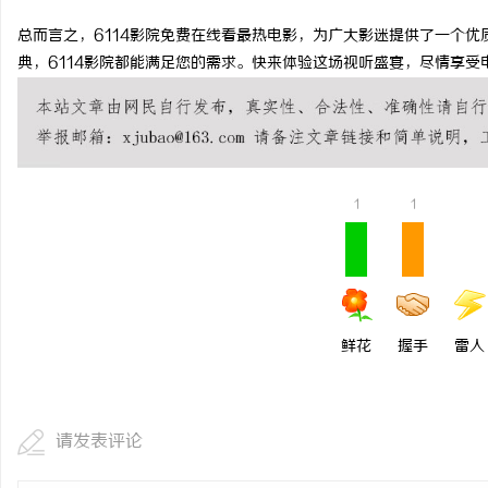
槟榔招商新机遇：全面解析槟榔行业投资前景
武汉配眼镜 上海配眼镜
总而言之，6114影院免费在线看最热电影，为广大影迷提供了一个
典，6114影院都能满足您的需求。快来体验这场视听盛宴，尽情享受
与市场潜力
民
1
1
网
鲜花
握手
雷人
请发表评论