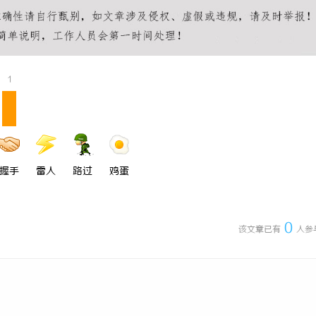
一眼万年！久匠量身定制的眉眼
武汉配眼镜 上海配眼镜
整张脸的点睛之笔！淡颜系女生的
1
握手
雷人
路过
鸡蛋
0
该文章已有
人参