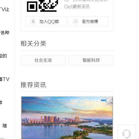
Get最新资讯
TV让
加入QQ群
官方微博
看各种
相关分类
型的
社会生活
智能科技
播TV
推荐资讯
体
。随