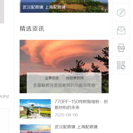
武汉配眼镜 上海配眼镜
全面解析聚
理多渠道支
精选资讯
业界动态
|
向阳便民网
全面解析分类信息网的功能与优势
助力生活便捷化
与评论
770PF-150纯树脂细粉：创
新材料的未来
2026-08-06
武汉配眼镜 上海配眼镜