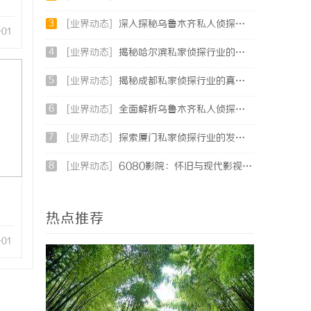
3
[业界动态]
深入探秘乌鲁木齐私人侦探行业的现状与未来发展趋势
-01
4
[业界动态]
揭秘哈尔滨私家侦探行业的现状与发展趋势
5
[业界动态]
揭秘成都私家侦探行业的真实面貌与专业服务
6
[业界动态]
全面解析乌鲁木齐私人侦探服务的优势与应用
7
[业界动态]
探索厦门私家侦探行业的发展与应用全景
8
[业界动态]
6080影院：怀旧与现代影视的完美结合体验
热点推荐
-01