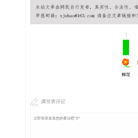
武汉配眼镜 上海配眼镜
温婉灵动，
唇，才是你
民
气质加分项
1
鲜花
网
请发表评论