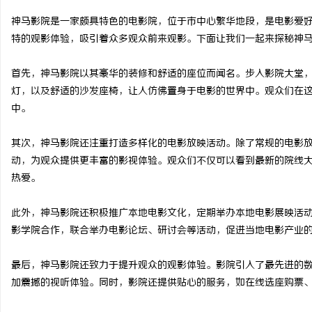
神马影院是一家颇具特色的电影院，位于市中心繁华地段，是电影爱
特的观影体验，吸引着众多观众前来观影。下面让我们一起来探秘神
首先，神马影院以其豪华的装修和舒适的座位而闻名。步入影院大堂
阳
灯，以及舒适的沙发座椅，让人仿佛置身于电影的世界中。观众们在
中。
其次，神马影院还注重打造多样化的电影放映活动。除了常规的电影
动，为观众提供更丰富的影视体验。观众们不仅可以看到最新的院线
热爱。
此外，神马影院还积极推广本地电影文化，定期举办本地电影展映活
便
影学院合作，联合举办电影论坛、研讨会等活动，促进当地电影产业
最后，神马影院还致力于提升观众的观影体验。影院引入了最先进的
加震撼的视听体验。同时，影院还提供贴心的服务，如在线选座购票