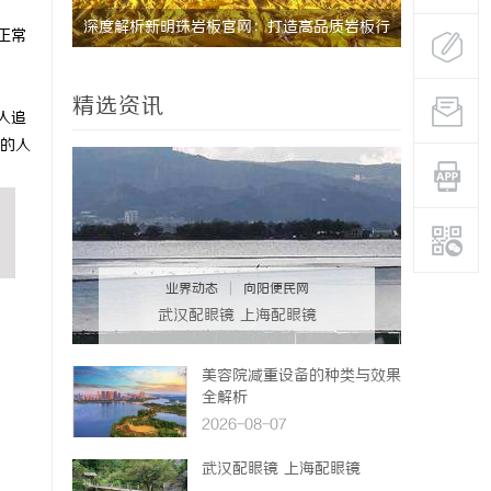
研发体系
深度解析新明珠岩板官网：打造高品质岩板行
飞行影院：
正常
业标杆平台
体验
精选资讯
人追
的人
业界动态
|
向阳便民网
武汉配眼镜 上海配眼镜
美容院减重设备的种类与效果
全解析
2026-08-07
武汉配眼镜 上海配眼镜