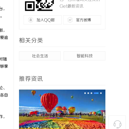
Get最新资讯
台，
。
加入QQ群
官方微博
剧，
爱追
相关分类
社会生活
智能科技
时随
够享
推荐资讯
论、
各自
作，