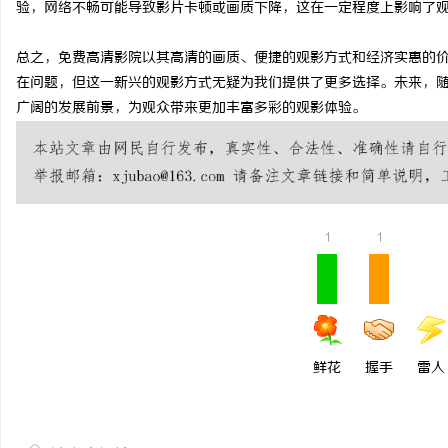
验，网络不畅可能导致影片卡顿或画质下降，这在一定程度上影响了
全面解析聚合支付代理平台：助力商户高效管
全面解析分类信息网的功
总之，免费高清影院以其高清的画质、便捷的观影方式和经济实惠的
理多渠道支付
捷化
民
在问题，但这一新兴的观影方式无疑为我们提供了更多选择。未来，
广阔的发展前景，为观众带来更加丰富多彩的观影体验。
1
1
网
鲜花
握手
雷人