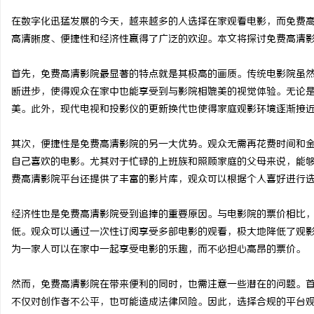
在数字化迅猛发展的今天，越来越多的人选择在家观看电影，而免费
高清晰度、便捷性和经济性赢得了广泛的欢迎。本文将探讨免费高清
首先，免费高清影院最显著的特点就是其极高的画质。传统电影院虽
阳
断进步，使得观众在家中也能享受到与影院相媲美的视觉体验。无论
美。此外，现代电视和投影仪的更新换代也使得家庭观影环境逐渐接
其次，便捷性是免费高清影院的另一大优势。观众无需再花费时间和
自己喜欢的电影。尤其对于忙碌的上班族和照顾家庭的父母来说，能
费高清影院平台还提供了丰富的影片库，观众可以根据个人喜好进行
经济性也是免费高清影院受到追捧的重要原因。与电影院的票价相比
便
低。观众可以通过一次性订阅享受多部电影的观看，极大地降低了观
为一家人可以在家中一起享受电影的乐趣，而不必担心高昂的票价。
然而，免费高清影院在带来便利的同时，也需注意一些潜在的问题。
不仅对创作者不公平，也可能造成法律风险。因此，选择合规的平台