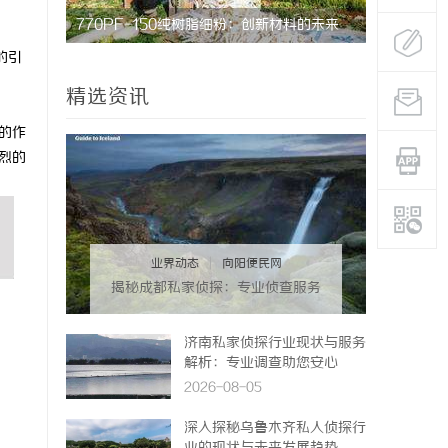
料的未来
武汉配眼镜 上海配眼镜
揭秘成都私
的引
宁
精选资讯
的作
烈的
业界动态
|
向阳便民网
揭秘成都私家侦探：专业侦查服务
助您解心中疑惑
济南私家侦探行业现状与服务
解析：专业调查助您安心
2026-08-05
深入探秘乌鲁木齐私人侦探行