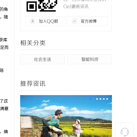
Get最新资讯
要的角
。随
加入QQ群
官方微博
录库
相关分类
足而
社会生活
智能科技
路
推荐资讯
了这
满意
，确